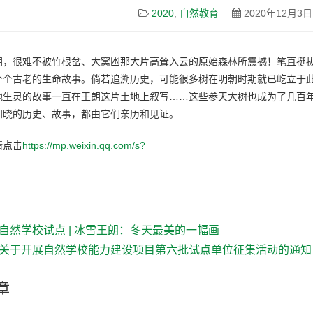
2020
,
自然教育
2020年12月3日
朗，很难不被竹根岔、大窝凼那大片高耸入云的原始森林所震撼！笔直挺
个个古老的生命故事。倘若追溯历史，可能很多树在明朝时期就已屹立于
他生灵的故事一直在王朗这片土地上叙写……这些参天大树也成为了几百
知晓的历史、故事，都由它们亲历和见证。
请点击
https://mp.weixin.qq.com/s?
自然学校试点 | 冰雪王朗：冬天最美的一幅画
关于开展自然学校能力建设项目第六批试点单位征集活动的通知
章