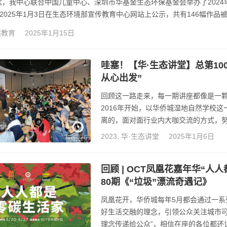
，我中心联合中国儿童中心、深圳市华基金生态环保基金会举办了2024年
日-2025年1月3日在生态环境部宣传教育中心网站上公示，共有146幅
组织单位被评为优秀组织单位。主办单位将颁发优秀作品、优秀指导教师及
然教育
2025年1月15日
哇塞！【华·生态讲堂】总第10
从心出发”
回顾这一路走来，每一期讲座都像是一
2016年开始，以华侨城湿地自然学校
离的，面对面行业内大咖交流的方式，
希望用传播的力量改变地球未来。 在1
2023
,
华·生态讲堂
2025年1月6日
己的专业知识和丰富经验，为我们带来
念。让我们受益匪浅，拓宽了视野，增
回顾 | OCT凤凰花嘉年华“
80期《“垃圾”漂流奇遇记》
凤凰花开，华侨城每年5月都会通过一
好生活交融的理念，引领公众关注城市
理念传递给公众”，相信在座的各位都还记