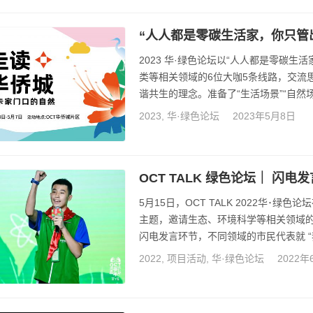
行碳中和。活动期间鼓励公众绿色出行
“人人都是零碳生活家，你只管
2023 华·绿色论坛以“人人都是零碳
类等相关领域的6位大咖5条线路，交流
谐共生的理念。准备了“生活场景”“自然场
城市生物多样性、零废弃生活等话题，分
2023
,
华·绿色论坛
2023年5月8日
走读的方式展开，核算全过程中的垃圾
限度降低活动碳足迹及对环境的影响，
OCT TALK 绿色论坛｜ 闪
5月15日，OCT TALK 2022华･绿色论
主题，邀请生态、环境科学等相关领域的
闪电发言环节，不同领域的市民代表就 
与自然共生”的目标与愿景融入生活，为
2022
,
项目活动
,
华·绿色论坛
2022年
https://mp.weixin.qq.com/s?