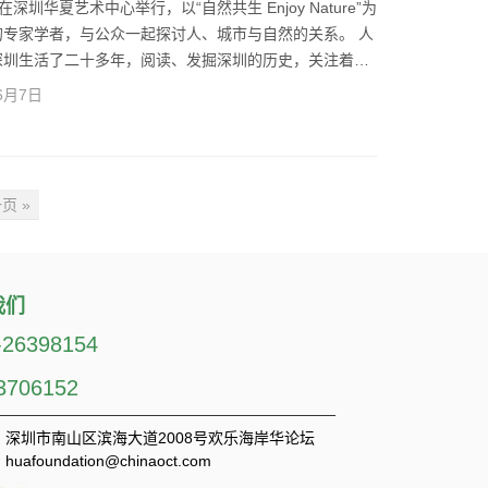
坛在深圳华夏艺术中心举行，以“自然共生 Enjoy Nature”为
专家学者，与公众一起探讨人、城市与自然的关系。 人
深圳生活了二十多年，阅读、发掘深圳的历史，关注着深
为演讲嘉宾之一，她从“虫虫”的角度，给大家带来关于
6月7日
tps://mp.weixin.qq.com/s?
页 »
我们
-26398154
3706152
深圳市南山区滨海大道2008号欢乐海岸华论坛
huafoundation@chinaoct.com