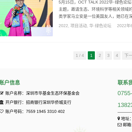
5月15日，OCT TALK 2022华･绿色论
主题，邀请生态、环境科学等相关领域的
类学家马立安是一位美国友人，她已在
圳建筑、城市规划及文化环境的变化。作
2022
,
项目活动
,
华·绿色论坛
2022年
人、自然、地球如何共生的思考。 更多详情请点击ht
1 / 4
1
2
3
4
下一
账户信息
联系
0755
账户名称：深圳市华基金生态环保基金会
开户银行：招商银行深圳华侨城支行
1382
账户号码：7559 1945 3310 402
地址：
邮箱: 