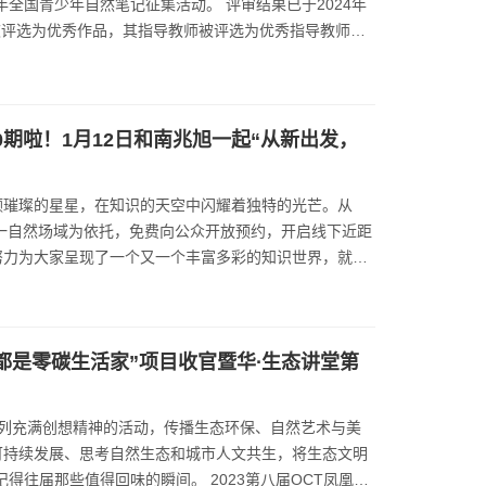
全国青少年自然笔记征集活动。 评审结果已于2024年
作品被评选为优秀作品，其指导教师被评选为优秀指导教师；
优秀组织单位证书，请获奖人员于…
0期啦！1月12日和南兆旭一起“从新出发，
颗璀璨的星星，在知识的天空中闪耀着独特的光芒。从
这一自然场域为依托，免费向公众开放预约，开启线下近距
努力为大家呈现了一个又一个丰富多彩的知识世界，就是
00期讲座中，我们邀请了各行各业的专家学者，他们用自
了深入浅出的讲解，带领公众了解自然，传播生态文明理
长了见识。同时，与讲师互动交流，思想的火…
人人都是零碳生活家”项目收官暨华∙生态讲堂第
系列充满创想精神的活动，传播生态环保、自然艺术与美
可持续发展、思考自然生态和城市人文共生，将生态文明
得往届那些值得回味的瞬间。 2023第八届OCT凤凰花