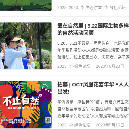
嘉年华系列活动之”人人都是零碳生活家
2023
,
2023
,
华·生态讲堂
,
华·绿色论坛
华侨城国家湿地公园首次举办碳中和活
并通过碳汇购置、植物补种等方式实现
爱在自然里 | 5.22国际生物
的自然活动回顾
5.20、5.21不只是一声声告白，也是
年华系列活动-人人都是零碳生活家”走
验活动。线上征集公众、志愿者、亲子
类型、往返里程距离，倡导自带水杯减少
2023
,
华·绿色论坛
2023年5月23日
育，让公众在每一次探索中习得新的知识
队、环保志愿教师们组团出击，带领公
招募 | OCT凤凰花嘉年华-“人人
出发!
华侨城是一座独特的”城”，有着充沛生
自然教室示范区”。以自然为师，回馈自然
嘉年华系列活动之”人人都是零碳生活家
中和活动践行双碳理念、呵护自然，核
2023
,
华·绿色论坛
2023年5月15日