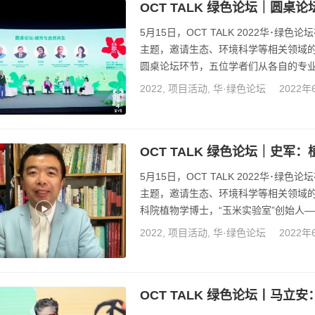
OCT TALK 绿色论坛｜圆桌
5月15日，OCT TALK 2022华･绿色论
主题，邀请生态、环境科学等相关领域的
圆桌论坛环节，五位学者们从各自的专业
来发展。 更多详情请点击https://mp.weixi
2022
,
项目活动
,
华·绿色论坛
2022年
OCT TALK 绿色论坛｜史
5月15日，OCT TALK 2022华･绿色论
主题，邀请生态、环境科学等相关领域的
科院植物学博士，“玉米实验室”创始人
的视角分析一些人类发展的问题，以及审
2022
,
项目活动
,
华·绿色论坛
2022年
https://mp.weixin.qq.com/s?
OCT TALK 绿色论坛丨马