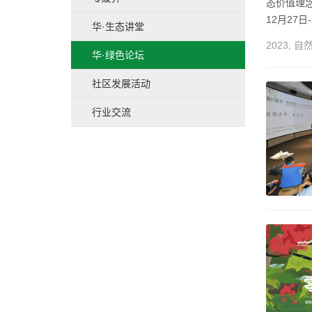
态价值理念
12月27
华·生态讲堂
123家
2023
,
自
华·绿色论坛
社区发展活动
行业交流