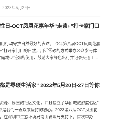
”，在深圳市生态环境局南山管理局支持下，华基金联合
2023年5月29日
动践行双碳理念、呵护自然，核查活动全过程的碳排放，
碳中和。活动…
多样性日-OCT凤凰花嘉年华“走读+”打卡家门口
我们用行动守护自然最好的表达。 今年第八届OCT凤凰花嘉
读+”打开家门口的自然，用近零碳的方式举办公众参与体
家庭减少纸张的使用，鼓励大家绿色出行并记录交通工具
一次性塑料制品的使用等行为。 我们致力于传播自然教
，5月20、21日，特邀鸟类、植物、昆虫专家自然领
众…
都是零碳生活家” 2023年5月20日-27日等你
态资源、厚重的社区文化，并且设立了华侨城旅游度假区”
是我们一直以来坚持的初心。2023第八届OCT凤凰花
”，在深圳市生态环境局南山管理局支持下，首次举办碳
查活动全过程的碳排放，并通过碳汇购置、植物种植等进