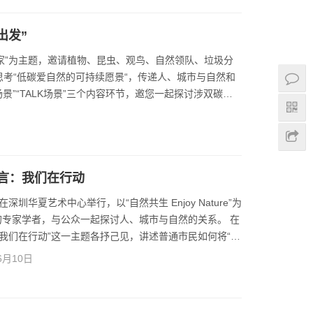
，用近零碳的方式保护我们身边的生物多样性，践行…
出发”
生活家”为主题，邀请植物、昆虫、观鸟、自然领队、垃圾分
思考“低碳爱自然的可持续愿景“，传递人、城市与自然和
景”“TALK场景”三个内容环节，邀您一起探讨涉双碳、
享低碳爱自然的观察和见解。 本次活动，以自然观察和
量、活动碳排放、公民科学家记录观察到的物种数，最大
推动和营造公益活动零碳…
电发言：我们在行动
坛在深圳华夏艺术中心举行，以“自然共生 Enjoy Nature”为
专家学者，与公众一起探讨人、城市与自然的关系。 在
“我们在行动”这一主题各抒己见，讲述普通市民如何将“人
美好绿色生活付诸行动。 更多详情请点击
6月10日